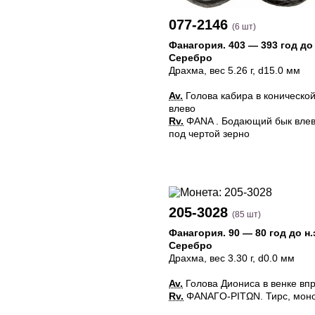
077-2146
(6 шт)
Фанагория
.
403 — 393 год до 
Серебро
Драхма
, вес 5.26 г, d15.0 мм
Av.
Голова кабира в коническо
влево
Rv.
ΦΑΝΑ . Бодающий бык влев
под чертой зерно
205-3028
(85 шт)
Фанагория
.
90 — 80 год до н.
Серебро
Драхма
, вес 3.30 г, d0.0 мм
Av.
Голова Диониса в венке вп
Rv.
ΦΑΝΑΓΟ-ΡΙΤΩΝ. Тирс, мон