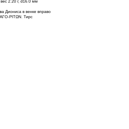
, вес 2.20 г, d16.0 мм
ва Диониса в венке вправо
ΓΟ-ΡΙΤΩΝ. Тирс