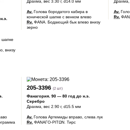
Драхма
, вес 3.30 г, d14.0 мм
Драхма
Av.
Голова бородатого кабира в
Av.
Голо
конической шапке с венком влево
Rv.
ΦΑΝΑ
н.э.
Rv.
ФАNA. Бодающий бык влево внизу
зерно
й шапке
о, внизу
205-3396
(2 шт)
э.
Фанагория
.
90 — 80 год до н.э.
Серебро
Драхма
, вес 2.90 г, d15.5 мм
раво
Av.
Голова Артемиды вправо, слева лук
ограмма
Rv.
ΦΑΝΑΓΟ-ΡΙΤΩΝ. Тирс