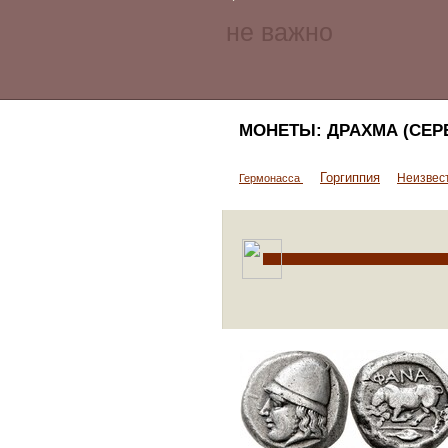
МОНЕТЫ: ДРАХМА (СЕР
Горгиппия
Неизвес
Гермонасса