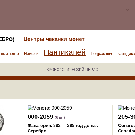
Центры чеканки монет
ЕБРО)
Пантикапей
Синдик
Подражания
тный центр
Нимфей
ХРОНОЛОГИЧЕСКИЙ ПЕРИОД
000-2059
205-3
(6 шт)
Фанагория
.
393 — 389 год до н.э.
Фанаго
Серебро
Серебр