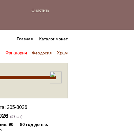
Очистить
Главная
Каталог монет
Фанагория
Храм Аполлона
а
Феодосия
026
(57 шт)
рия
.
90 — 80 год до н.э.
о