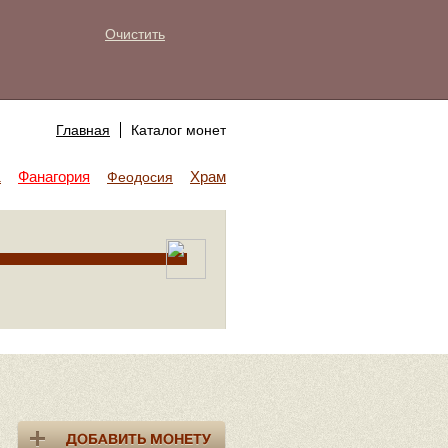
Очистить
Главная
Каталог монет
Фанагория
Храм Аполлона
а
Феодосия