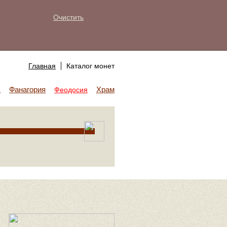
Очистить
Главная
Каталог монет
Фанагория
Храм Аполлона
а
Феодосия