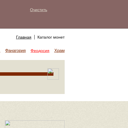
Очистить
Главная
Каталог монет
Фанагория
Храм Аполлона
а
Феодосия