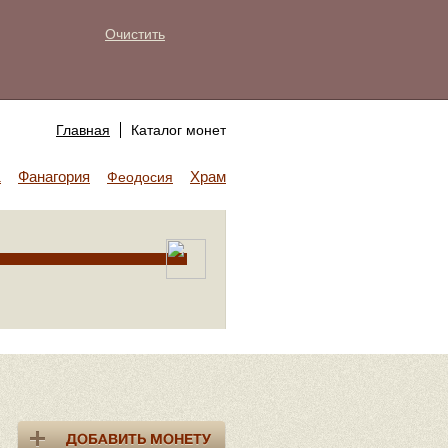
Очистить
Главная
Каталог монет
Фанагория
Храм Аполлона
а
Феодосия