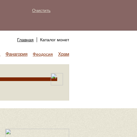
Очистить
Главная
Каталог монет
Фанагория
Храм Аполлона
а
Феодосия