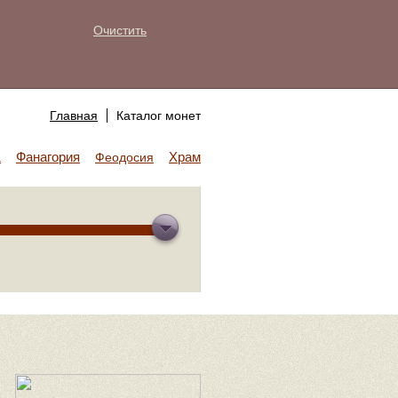
Очистить
Главная
Каталог монет
Фанагория
Храм Аполлона
а
Феодосия