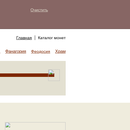
Очистить
Главная
Каталог монет
Фанагория
Храм Аполлона
а
Феодосия