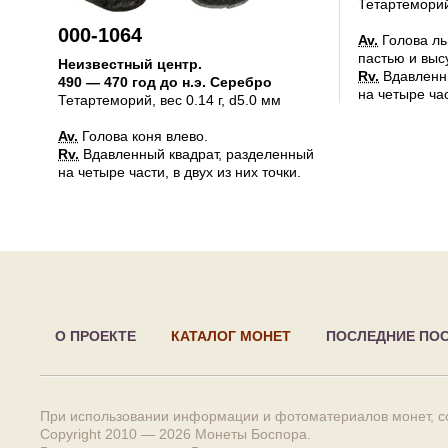
Тетартемори
000-1064
Av.
Голова ль
пастью и выс
Неизвестный центр
.
Rv.
Вдавленны
490 — 470 год до н.э.
Серебро
на четыре час
Тетартеморий
, вес 0.14 г, d5.0 мм
Av.
Голова коня влево.
Rv.
Вдавленный квадрат, разделенный
на четыре части, в двух из них точки.
О ПРОЕКТЕ
КАТАЛОГ МОНЕТ
ПОСЛЕДНИЕ ПО
При использовании информации и фотоматериалов монет, сс
Copyright 2010 — 2026
Монеты Боспора
.