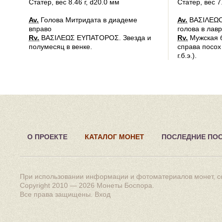
Статер
, вес 8.46 г, d20.0 мм
Статер
, вес 7
Av.
Голова Митридата в диадеме
Av.
ΒΑΣΙΛΕΩC
вправо
голова в лав
Rv.
ΒΑΣΙΛΕΩΣ ΕΥΠΑΤΟΡΟΣ. Звезда и
Rv.
Мужская б
полумесяц в венке.
справа посох 
г.б.э.).
О ПРОЕКТЕ
КАТАЛОГ МОНЕТ
ПОСЛЕДНИЕ ПО
При использовании информации и фотоматериалов монет, сс
Copyright 2010 — 2026
Монеты Боспора
.
Все права защищены.
Вход