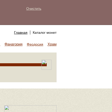
Очистить
Главная
Каталог монет
Фанагория
Храм Аполлона
а
Феодосия