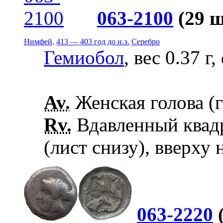
063-2100
(29 
Нимфей
.
413 — 403 год до н.э.
Серебро
Гемиобол
, вес 0.37 г
Av.
Женская голова (г
Rv.
Вдавленный квадр
(лист снизу), вверху
063-2220