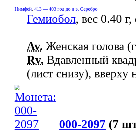
Нимфей
.
413 — 403 год до н.э.
Серебро
Гемиобол
, вес 0.40 г
Av.
Женская голова (г
Rv.
Вдавленный квадр
(лист снизу), вверху
000-2097
(7 шт