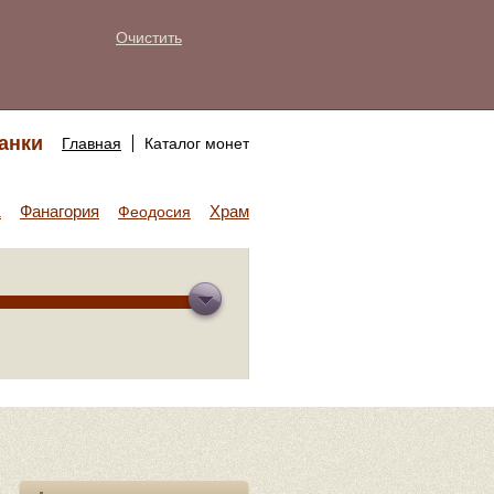
Очистить
анки
Главная
Каталог монет
Фанагория
Храм Аполлона
а
Феодосия