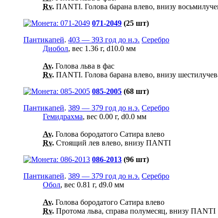
Rv.
ΠΑΝΤΙ. Голова барана влево, внизу восьмилучев
071-2049
(25 шт)
Пантикапей
.
403 — 393 год до н.э.
Серебро
Диобол
, вес 1.36 г, d10.0 мм
Av.
Голова льва в фас
Rv.
ПАNTI. Голова барана влево, внизу шестилучева
085-2005
(68 шт)
Пантикапей
.
389 — 379 год до н.э.
Серебро
Гемидрахма
, вес 0.00 г, d0.0 мм
Av.
Голова бородатого Сатира влево
Rv.
Стоящий лев влево, внизу ПАNTI
086-2013
(96 шт)
Пантикапей
.
389 — 379 год до н.э.
Серебро
Обол
, вес 0.81 г, d9.0 мм
Av.
Голова бородатого Сатира влево
Rv.
Протома льва, справа полумесяц, внизу ПАNTI