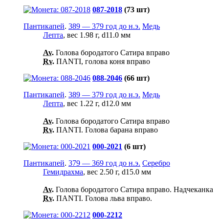
087-2018
(73 шт)
Пантикапей
.
389 — 379 год до н.э.
Медь
Лепта
, вес 1.98 г, d11.0 мм
Av.
Голова бородатого Сатира вправо
Rv.
ПАNТI, голова коня вправо
088-2046
(66 шт)
Пантикапей
.
389 — 379 год до н.э.
Медь
Лепта
, вес 1.22 г, d12.0 мм
Av.
Голова бородатого Сатира вправо
Rv.
ПАNTI. Голова барана вправо
000-2021
(6 шт)
Пантикапей
.
379 — 369 год до н.э.
Серебро
Гемидрахма
, вес 2.50 г, d15.0 мм
Av.
Голова бородатого Сатира вправо. Надчеканка
Rv.
ПАNTI. Голова льва вправо.
000-2212