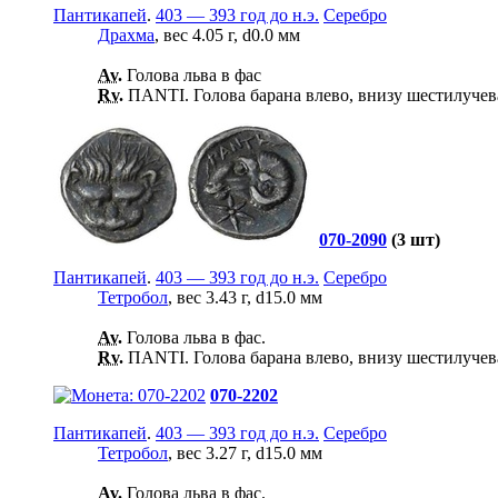
Пантикапей
.
403 — 393 год до н.э.
Серебро
Драхма
, вес 4.05 г, d0.0 мм
Av.
Голова льва в фас
Rv.
ΠΑΝΤΙ. Голова барана влево, внизу шестилучева
070-2090
(3 шт)
Пантикапей
.
403 — 393 год до н.э.
Серебро
Тетробол
, вес 3.43 г, d15.0 мм
Av.
Голова льва в фас.
Rv.
ΠΑΝΤΙ. Голова барана влево, внизу шестилучева
070-2202
Пантикапей
.
403 — 393 год до н.э.
Серебро
Тетробол
, вес 3.27 г, d15.0 мм
Av.
Голова льва в фас.