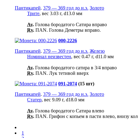
Пантикапей
.
379 — 369 год до н.э.
Золото
Трите
, вес 3.03 г, d13.0 мм
Av.
Голова бородатого Сатира вправо
Rv.
ПАN. Голова Деметры вправо.
000-2226
Пантикапей
.
379 — 369 год до н.э.
Железо
Номинал неизвестен
, вес 0.47 г, d11.0 мм
Av.
Голова бородатого сатира в 3/4 вправо
Rv.
ПАN. Лук тетивой вверх
091-2074
(15 шт)
Пантикапей
.
379 — 369 год до н.э.
Золото
Статер
, вес 9.09 г, d18.0 мм
Av.
Голова бородатого Сатира влево
Rv.
ПАN. Грифон с копьем в пасти влево, внизу кол
1