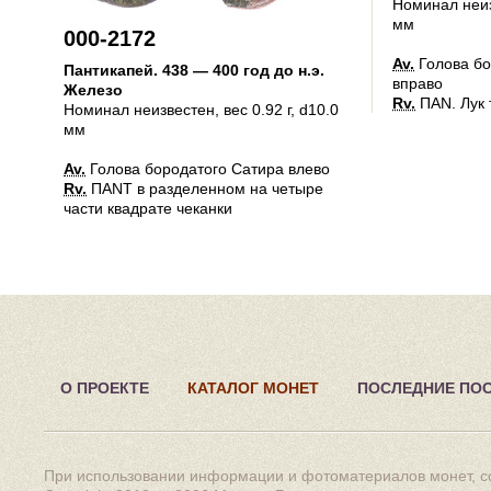
Номинал неи
мм
000-2172
Av.
Голова бо
Пантикапей
.
438 — 400 год до н.э.
вправо
Железо
Rv.
ПАN. Лук 
Номинал неизвестен
, вес 0.92 г, d10.0
мм
Av.
Голова бородатого Сатира влево
Rv.
ПАNT в разделенном на четыре
части квадрате чеканки
О ПРОЕКТЕ
КАТАЛОГ МОНЕТ
ПОСЛЕДНИЕ ПО
При использовании информации и фотоматериалов монет, сс