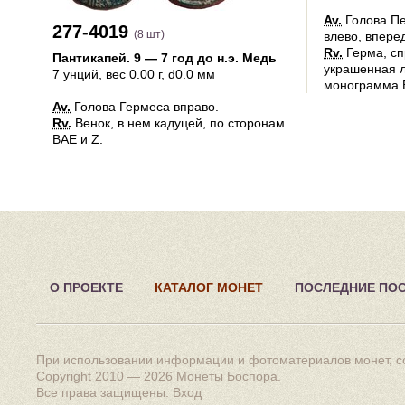
Av.
Голова Пе
277-4019
(8 шт)
влево, вперед
Rv.
Герма, сп
Пантикапей
.
9 — 7 год до н.э.
Медь
украшенная л
7 унций
, вес 0.00 г, d0.0 мм
монограмма 
Av.
Голова Гермеса вправо.
Rv.
Венок, в нем кадуцей, по сторонам
ΒΑΕ и Z.
О ПРОЕКТЕ
КАТАЛОГ МОНЕТ
ПОСЛЕДНИЕ ПО
При использовании информации и фотоматериалов монет, сс
Copyright 2010 — 2026
Монеты Боспора
.
Все права защищены.
Вход