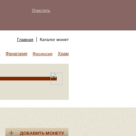
Очистить
Главная
Каталог монет
Фанагория
Храм Аполлона
а
Феодосия