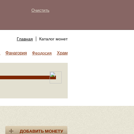
Очистить
Главная
Каталог монет
Фанагория
Храм Аполлона
а
Феодосия