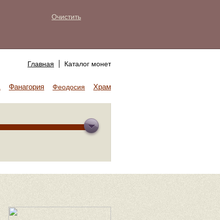
Очистить
Главная
Каталог монет
Фанагория
Храм Аполлона
а
Феодосия