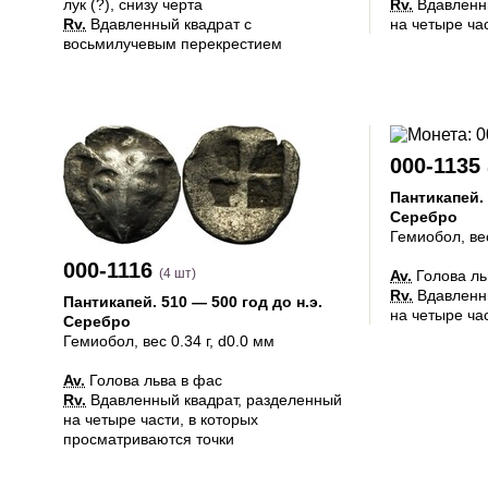
лук (?), снизу черта
Rv.
Вдавленны
Rv.
Вдавленный квадрат с
на четыре ча
восьмилучевым перекрестием
000-1135
Пантикапей
.
Серебро
Гемиобол
, ве
000-1116
(4 шт)
Av.
Голова ль
Rv.
Вдавленн
Пантикапей
.
510 — 500 год до н.э.
на четыре ча
Серебро
Гемиобол
, вес 0.34 г, d0.0 мм
Av.
Голова льва в фас
Rv.
Вдавленный квадрат, разделенный
на четыре части, в которых
просматриваются точки