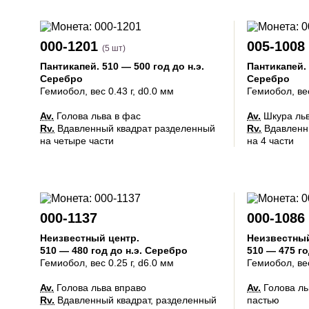
000-1201
005-1008
(5 шт)
Пантикапей
.
510 — 500 год до н.э.
Пантикапей
.
Серебро
Серебро
Гемиобол
, вес 0.43 г, d0.0 мм
Гемиобол
, ве
Av.
Голова льва в фас
Av.
Шкура льв
Rv.
Вдавленный квадрат разделенный
Rv.
Вдавленны
на четыре части
на 4 части
000-1137
000-1086
Неизвестный центр
.
Неизвестны
510 — 480 год до н.э.
Серебро
510 — 475 го
Гемиобол
, вес 0.25 г, d6.0 мм
Гемиобол
, ве
Av.
Голова льва вправо
Av.
Голова ль
Rv.
Вдавленный квадрат, разделенный
пастью