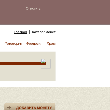
Очистить
Главная
Каталог монет
Фанагория
Храм Аполлона
а
Феодосия