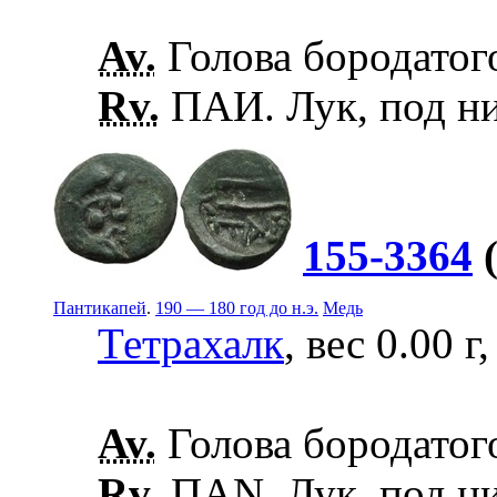
Av.
Голова бородатог
Rv.
ПАИ. Лук, под ни
155-3364
Пантикапей
.
190 — 180 год до н.э.
Медь
Тетрахалк
, вес 0.00 г
Av.
Голова бородатого
Rv.
ПАN. Лук, под ни